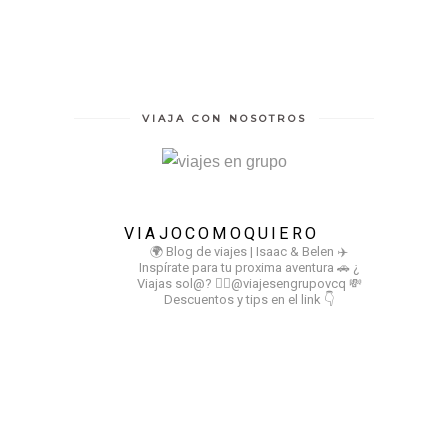
VIAJA CON NOSOTROS
VIAJOCOMOQUIERO
🌍 Blog de viajes | Isaac & Belen
✈️
Inspírate para tu proxima aventura
🚗 ¿
Viajas sol@? 👉🏻@viajesengrupovcq
💸
Descuentos y tips en el link 👇