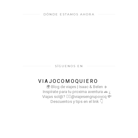
DÓNDE ESTAMOS AHORA
SÍGUENOS EN
VIAJOCOMOQUIERO
🌍 Blog de viajes | Isaac & Belen
✈️
Inspírate para tu proxima aventura
🚗 ¿
Viajas sol@? 👉🏻@viajesengrupovcq
💸
Descuentos y tips en el link 👇