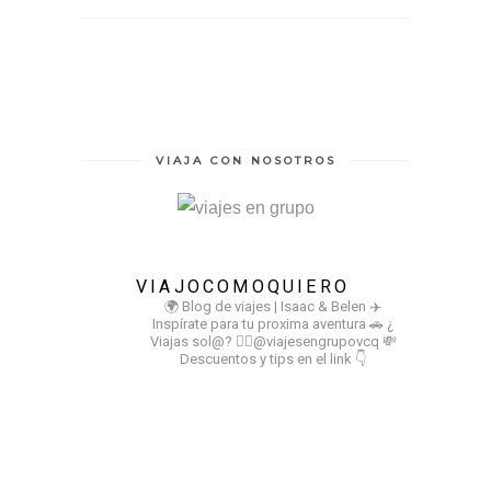
VIAJA CON NOSOTROS
VIAJOCOMOQUIERO
🌍 Blog de viajes | Isaac & Belen
✈️
Inspírate para tu proxima aventura
🚗 ¿
Viajas sol@? 👉🏻@viajesengrupovcq
💸
Descuentos y tips en el link 👇