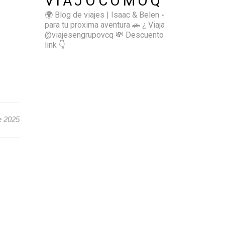
VIAJOCOMOQUIERO
🌍 Blog de viajes | Isaac & Belen
✈️ Inspírate
para tu proxima aventura
🚗 ¿ Viajas sol@? 👉🏻
@viajesengrupovcq
💸 Descuentos y tips en el
link 👇
e 2025