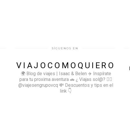
SÍGUENOS EN
VIAJOCOMOQUIERO
🌍 Blog de viajes | Isaac & Belen
✈️ Inspírate
para tu proxima aventura
🚗 ¿ Viajas sol@? 👉🏻
@viajesengrupovcq
💸 Descuentos y tips en el
link 👇