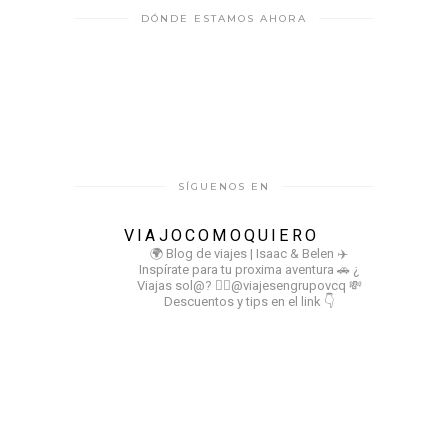
DÓNDE ESTAMOS AHORA
SÍGUENOS EN
VIAJOCOMOQUIERO
🌍 Blog de viajes | Isaac & Belen
✈️
Inspírate para tu proxima aventura
🚗 ¿
Viajas sol@? 👉🏻@viajesengrupovcq
💸
Descuentos y tips en el link 👇