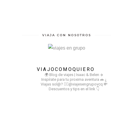
VIAJA CON NOSOTROS
VIAJOCOMOQUIERO
🌍 Blog de viajes | Isaac & Belen
✈️
Inspírate para tu proxima aventura
🚗 ¿
Viajas sol@? 👉🏻@viajesengrupovcq
💸
Descuentos y tips en el link 👇