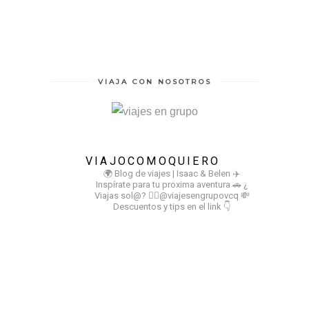
VIAJA CON NOSOTROS
VIAJOCOMOQUIERO
🌍 Blog de viajes | Isaac & Belen
✈️
Inspírate para tu proxima aventura
🚗 ¿
Viajas sol@? 👉🏻@viajesengrupovcq
💸
Descuentos y tips en el link 👇