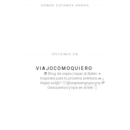
DÓNDE ESTAMOS AHORA
SÍGUENOS EN
VIAJOCOMOQUIERO
🌍 Blog de viajes | Isaac & Belen
✈️
Inspírate para tu proxima aventura
🚗 ¿
Viajas sol@? 👉🏻@viajesengrupovcq
💸
Descuentos y tips en el link 👇