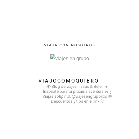
VIAJA CON NOSOTROS
VIAJOCOMOQUIERO
🌍 Blog de viajes | Isaac & Belen
✈️
Inspírate para tu proxima aventura
🚗 ¿
Viajas sol@? 👉🏻@viajesengrupovcq
💸
Descuentos y tips en el link 👇