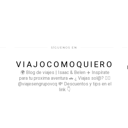
SÍGUENOS EN
VIAJOCOMOQUIERO
🌍 Blog de viajes | Isaac & Belen
✈️ Inspírate
para tu proxima aventura
🚗 ¿ Viajas sol@? 👉🏻
@viajesengrupovcq
💸 Descuentos y tips en el
link 👇