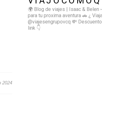
VIAJOCOMOQUIERO
🌍 Blog de viajes | Isaac & Belen
✈️ Inspírate
para tu proxima aventura
🚗 ¿ Viajas sol@? 👉🏻
@viajesengrupovcq
💸 Descuentos y tips en el
link 👇
io 2024