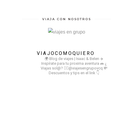
VIAJA CON NOSOTROS
VIAJOCOMOQUIERO
🌍 Blog de viajes | Isaac & Belen
✈️
Inspírate para tu proxima aventura
🚗 ¿
Viajas sol@? 👉🏻@viajesengrupovcq
💸
Descuentos y tips en el link 👇