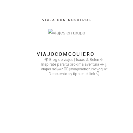
VIAJA CON NOSOTROS
VIAJOCOMOQUIERO
🌍 Blog de viajes | Isaac & Belen
✈️
Inspírate para tu proxima aventura
🚗 ¿
Viajas sol@? 👉🏻@viajesengrupovcq
💸
Descuentos y tips en el link 👇