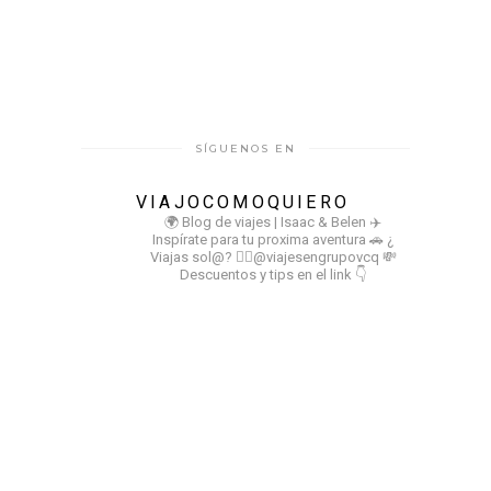
SÍGUENOS EN
VIAJOCOMOQUIERO
🌍 Blog de viajes | Isaac & Belen
✈️
Inspírate para tu proxima aventura
🚗 ¿
Viajas sol@? 👉🏻@viajesengrupovcq
💸
Descuentos y tips en el link 👇