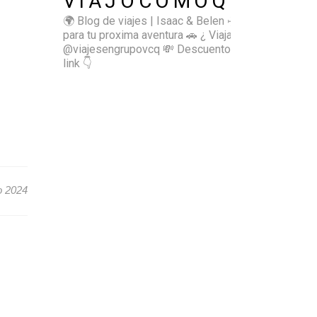
VIAJOCOMOQUIERO
🌍 Blog de viajes | Isaac & Belen
✈️ Inspírate
para tu proxima aventura
🚗 ¿ Viajas sol@? 👉🏻
@viajesengrupovcq
💸 Descuentos y tips en el
link 👇
io 2024