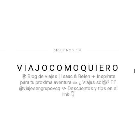
SÍGUENOS EN
VIAJOCOMOQUIERO
🌍 Blog de viajes | Isaac & Belen
✈️ Inspírate
para tu proxima aventura
🚗 ¿ Viajas sol@? 👉🏻
@viajesengrupovcq
💸 Descuentos y tips en el
link 👇