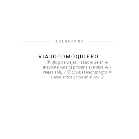
SÍGUENOS EN
VIAJOCOMOQUIERO
🌍 Blog de viajes | Isaac & Belen
✈️
Inspírate para tu proxima aventura
🚗 ¿
Viajas sol@? 👉🏻@viajesengrupovcq
💸
Descuentos y tips en el link 👇