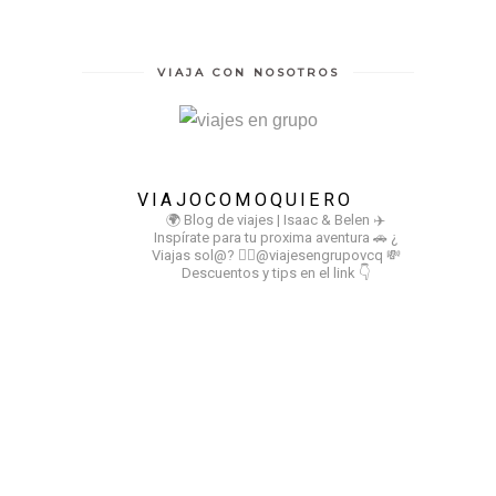
VIAJA CON NOSOTROS
VIAJOCOMOQUIERO
🌍 Blog de viajes | Isaac & Belen
✈️
Inspírate para tu proxima aventura
🚗 ¿
Viajas sol@? 👉🏻@viajesengrupovcq
💸
Descuentos y tips en el link 👇