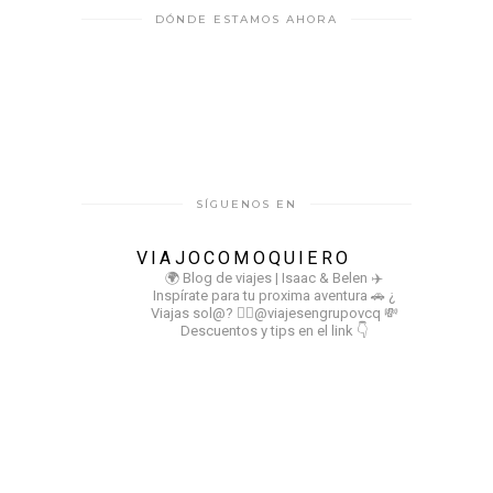
DÓNDE ESTAMOS AHORA
SÍGUENOS EN
VIAJOCOMOQUIERO
🌍 Blog de viajes | Isaac & Belen
✈️
Inspírate para tu proxima aventura
🚗 ¿
Viajas sol@? 👉🏻@viajesengrupovcq
💸
Descuentos y tips en el link 👇