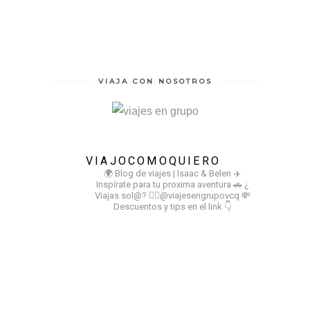
VIAJA CON NOSOTROS
VIAJOCOMOQUIERO
🌍 Blog de viajes | Isaac & Belen
✈️
Inspírate para tu proxima aventura
🚗 ¿
Viajas sol@? 👉🏻@viajesengrupovcq
💸
Descuentos y tips en el link 👇