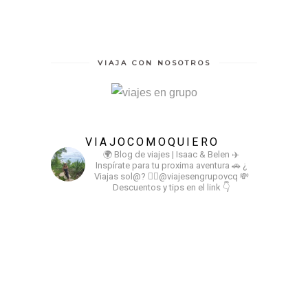
VIAJA CON NOSOTROS
VIAJOCOMOQUIERO
🌍 Blog de viajes | Isaac & Belen
✈️
Inspírate para tu proxima aventura
🚗 ¿
Viajas sol@? 👉🏻@viajesengrupovcq
💸
Descuentos y tips en el link 👇