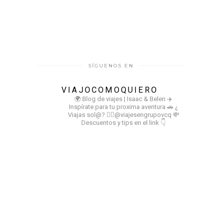
SÍGUENOS EN
VIAJOCOMOQUIERO
🌍 Blog de viajes | Isaac & Belen
✈️
Inspírate para tu proxima aventura
🚗 ¿
Viajas sol@? 👉🏻@viajesengrupovcq
💸
Descuentos y tips en el link 👇