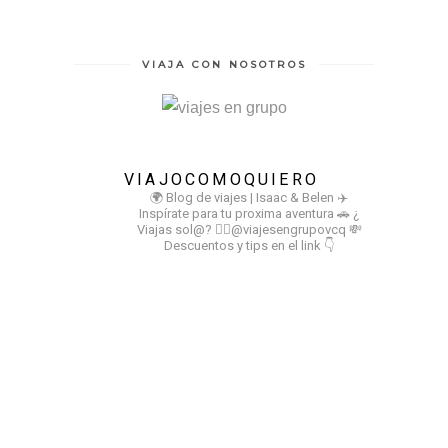
VIAJA CON NOSOTROS
VIAJOCOMOQUIERO
🌍 Blog de viajes | Isaac & Belen
✈️
Inspírate para tu proxima aventura
🚗 ¿
Viajas sol@? 👉🏻@viajesengrupovcq
💸
Descuentos y tips en el link 👇