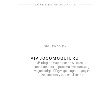
DÓNDE ESTAMOS AHORA
SÍGUENOS EN
VIAJOCOMOQUIERO
🌍 Blog de viajes | Isaac & Belen
✈️
Inspírate para tu proxima aventura
🚗 ¿
Viajas sol@? 👉🏻@viajesengrupovcq
💸
Descuentos y tips en el link 👇