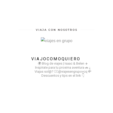
VIAJA CON NOSOTROS
VIAJOCOMOQUIERO
🌍 Blog de viajes | Isaac & Belen
✈️
Inspírate para tu proxima aventura
🚗 ¿
Viajas sol@? 👉🏻@viajesengrupovcq
💸
Descuentos y tips en el link 👇