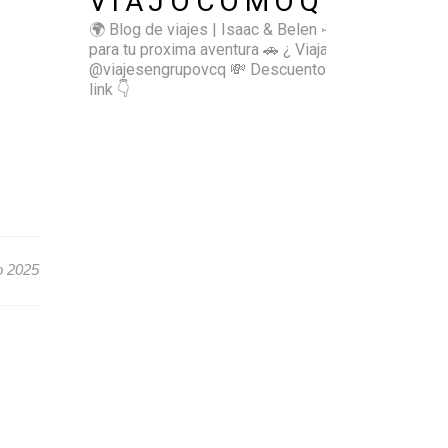
VIAJOCOMOQUIERO
🌍 Blog de viajes | Isaac & Belen
✈️ Inspírate
para tu proxima aventura
🚗 ¿ Viajas sol@? 👉🏻
@viajesengrupovcq
💸 Descuentos y tips en el
link 👇
o 2025