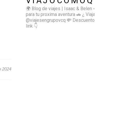
VIAJOCOMOQUIERO
🌍 Blog de viajes | Isaac & Belen
✈️ Inspírate
para tu proxima aventura
🚗 ¿ Viajas sol@? 👉🏻
@viajesengrupovcq
💸 Descuentos y tips en el
link 👇
o 2024