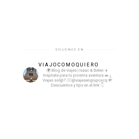
SÍGUENOS EN
VIAJOCOMOQUIERO
🌍 Blog de viajes | Isaac & Belen
✈️
Inspírate para tu proxima aventura
🚗 ¿
Viajas sol@? 👉🏻@viajesengrupovcq
💸
Descuentos y tips en el link 👇