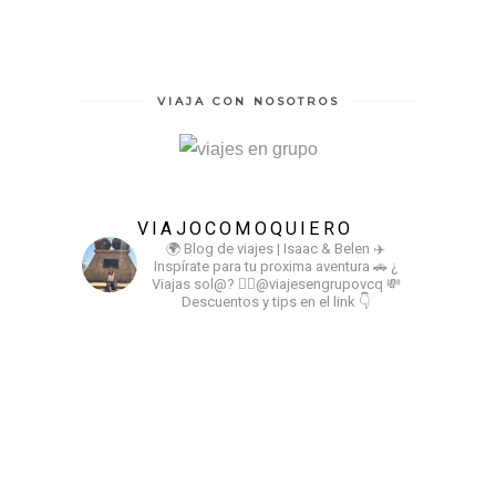
VIAJA CON NOSOTROS
VIAJOCOMOQUIERO
🌍 Blog de viajes | Isaac & Belen
✈️
Inspírate para tu proxima aventura
🚗 ¿
Viajas sol@? 👉🏻@viajesengrupovcq
💸
Descuentos y tips en el link 👇