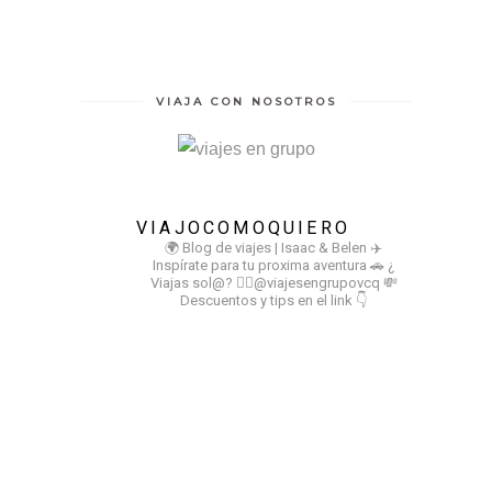
VIAJA CON NOSOTROS
VIAJOCOMOQUIERO
🌍 Blog de viajes | Isaac & Belen
✈️
Inspírate para tu proxima aventura
🚗 ¿
Viajas sol@? 👉🏻@viajesengrupovcq
💸
Descuentos y tips en el link 👇