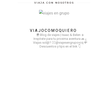
VIAJA CON NOSOTROS
VIAJOCOMOQUIERO
🌍 Blog de viajes | Isaac & Belen
✈️
Inspírate para tu proxima aventura
🚗 ¿
Viajas sol@? 👉🏻@viajesengrupovcq
💸
Descuentos y tips en el link 👇