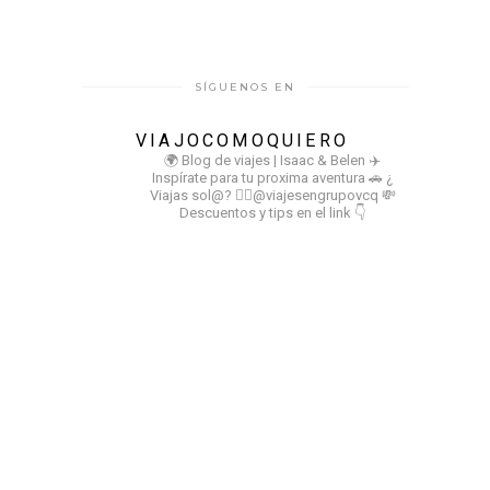
SÍGUENOS EN
VIAJOCOMOQUIERO
🌍 Blog de viajes | Isaac & Belen
✈️
Inspírate para tu proxima aventura
🚗 ¿
Viajas sol@? 👉🏻@viajesengrupovcq
💸
Descuentos y tips en el link 👇