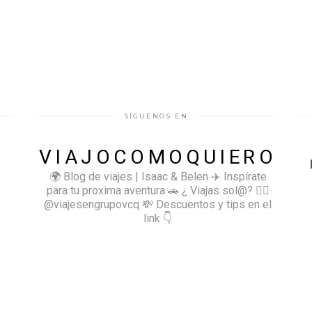
SÍGUENOS EN
VIAJOCOMOQUIERO
🌍 Blog de viajes | Isaac & Belen
✈️ Inspírate
para tu proxima aventura
🚗 ¿ Viajas sol@? 👉🏻
@viajesengrupovcq
💸 Descuentos y tips en el
link 👇