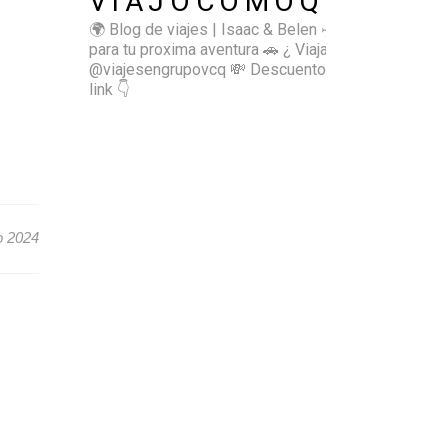
VIAJOCOMOQUIERO
🌍 Blog de viajes | Isaac & Belen
✈️ Inspírate
para tu proxima aventura
🚗 ¿ Viajas sol@? 👉🏻
@viajesengrupovcq
💸 Descuentos y tips en el
link 👇
o 2024