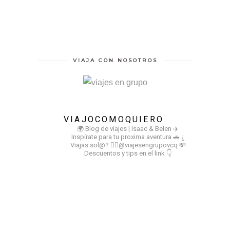
VIAJA CON NOSOTROS
VIAJOCOMOQUIERO
🌍 Blog de viajes | Isaac & Belen
✈️
Inspírate para tu proxima aventura
🚗 ¿
Viajas sol@? 👉🏻@viajesengrupovcq
💸
Descuentos y tips en el link 👇