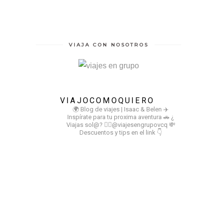
VIAJA CON NOSOTROS
VIAJOCOMOQUIERO
🌍 Blog de viajes | Isaac & Belen
✈️
Inspírate para tu proxima aventura
🚗 ¿
Viajas sol@? 👉🏻@viajesengrupovcq
💸
Descuentos y tips en el link 👇