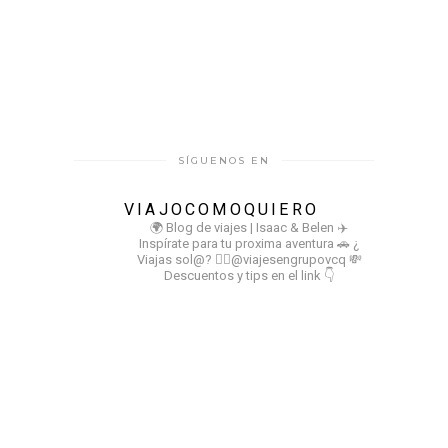
SÍGUENOS EN
VIAJOCOMOQUIERO
🌍 Blog de viajes | Isaac & Belen
✈️
Inspírate para tu proxima aventura
🚗 ¿
Viajas sol@? 👉🏻@viajesengrupovcq
💸
Descuentos y tips en el link 👇