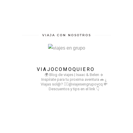
VIAJA CON NOSOTROS
VIAJOCOMOQUIERO
🌍 Blog de viajes | Isaac & Belen
✈️
Inspírate para tu proxima aventura
🚗 ¿
Viajas sol@? 👉🏻@viajesengrupovcq
💸
Descuentos y tips en el link 👇