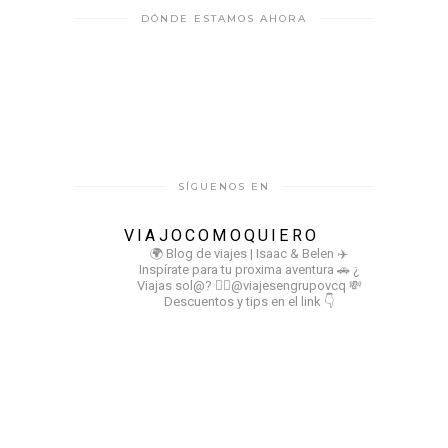
DÓNDE ESTAMOS AHORA
SÍGUENOS EN
VIAJOCOMOQUIERO
🌍 Blog de viajes | Isaac & Belen
✈️
Inspírate para tu proxima aventura
🚗 ¿
Viajas sol@? 👉🏻@viajesengrupovcq
💸
Descuentos y tips en el link 👇