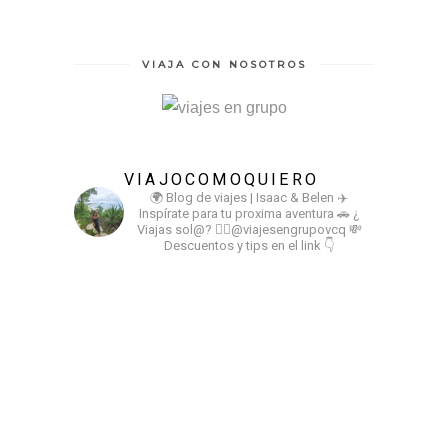
VIAJA CON NOSOTROS
VIAJOCOMOQUIERO
🌍 Blog de viajes | Isaac & Belen
✈️
Inspírate para tu proxima aventura
🚗 ¿
Viajas sol@? 👉🏻@viajesengrupovcq
💸
Descuentos y tips en el link 👇