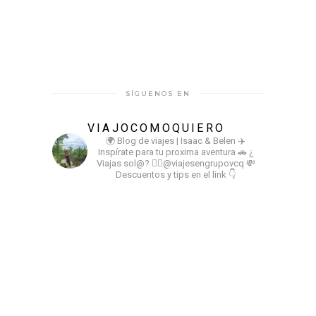
SÍGUENOS EN
VIAJOCOMOQUIERO
🌍 Blog de viajes | Isaac & Belen
✈️
Inspírate para tu proxima aventura
🚗 ¿
Viajas sol@? 👉🏻@viajesengrupovcq
💸
Descuentos y tips en el link 👇