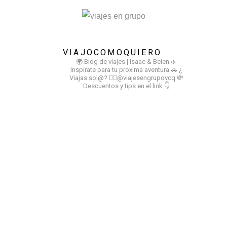
VIAJOCOMOQUIERO
🌍 Blog de viajes | Isaac & Belen
✈️
Inspírate para tu proxima aventura
🚗 ¿
Viajas sol@? 👉🏻@viajesengrupovcq
💸
Descuentos y tips en el link 👇