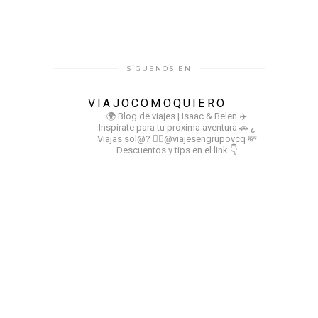
SÍGUENOS EN
VIAJOCOMOQUIERO
🌍 Blog de viajes | Isaac & Belen
✈️
Inspírate para tu proxima aventura
🚗 ¿
Viajas sol@? 👉🏻@viajesengrupovcq
💸
Descuentos y tips en el link 👇