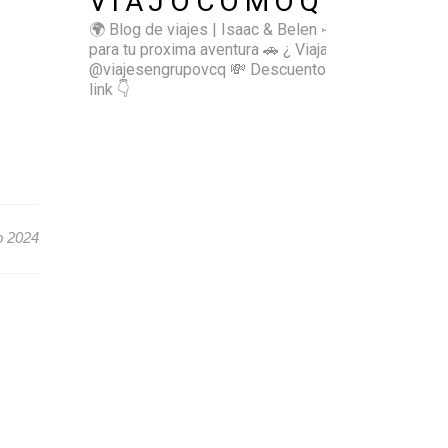
VIAJOCOMOQUIERO
🌍 Blog de viajes | Isaac & Belen
✈️ Inspírate
para tu proxima aventura
🚗 ¿ Viajas sol@? 👉🏻
@viajesengrupovcq
💸 Descuentos y tips en el
link 👇
o 2024