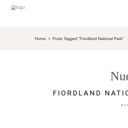
Home
>
Posts Tagged "Fiordland National Park"
Nu
FIORDLAND NATI
NU