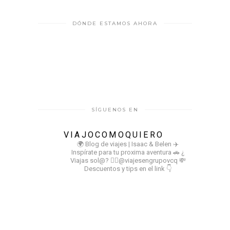
DÓNDE ESTAMOS AHORA
SÍGUENOS EN
VIAJOCOMOQUIERO
🌍 Blog de viajes | Isaac & Belen
✈️
Inspírate para tu proxima aventura
🚗 ¿
Viajas sol@? 👉🏻@viajesengrupovcq
💸
Descuentos y tips en el link 👇