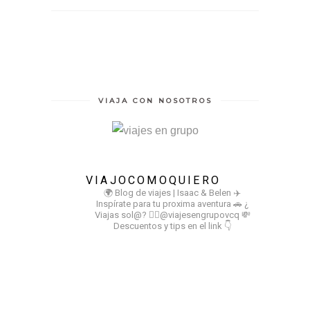
VIAJA CON NOSOTROS
VIAJOCOMOQUIERO
🌍 Blog de viajes | Isaac & Belen
✈️
Inspírate para tu proxima aventura
🚗 ¿
Viajas sol@? 👉🏻@viajesengrupovcq
💸
Descuentos y tips en el link 👇