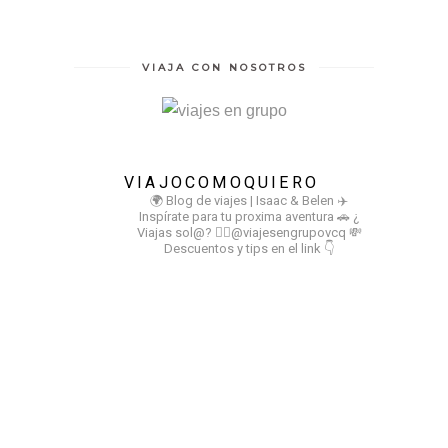
VIAJA CON NOSOTROS
VIAJOCOMOQUIERO
🌍 Blog de viajes | Isaac & Belen
✈️
Inspírate para tu proxima aventura
🚗 ¿
Viajas sol@? 👉🏻@viajesengrupovcq
💸
Descuentos y tips en el link 👇