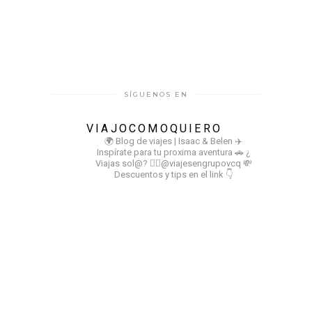
SÍGUENOS EN
VIAJOCOMOQUIERO
🌍 Blog de viajes | Isaac & Belen
✈️
Inspírate para tu proxima aventura
🚗 ¿
Viajas sol@? 👉🏻@viajesengrupovcq
💸
Descuentos y tips en el link 👇