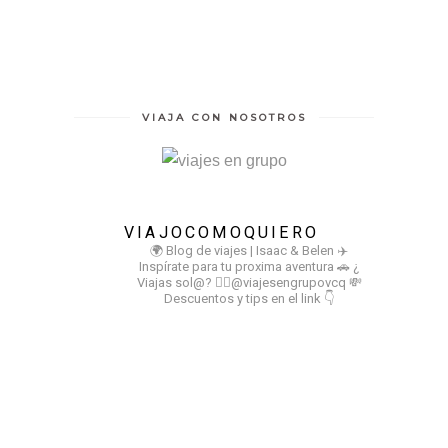
VIAJA CON NOSOTROS
VIAJOCOMOQUIERO
🌍 Blog de viajes | Isaac & Belen
✈️
Inspírate para tu proxima aventura
🚗 ¿
Viajas sol@? 👉🏻@viajesengrupovcq
💸
Descuentos y tips en el link 👇