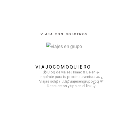
VIAJA CON NOSOTROS
VIAJOCOMOQUIERO
🌍 Blog de viajes | Isaac & Belen
✈️
Inspírate para tu proxima aventura
🚗 ¿
Viajas sol@? 👉🏻@viajesengrupovcq
💸
Descuentos y tips en el link 👇