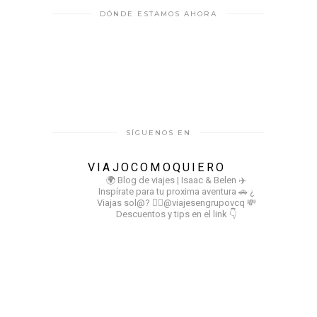
DÓNDE ESTAMOS AHORA
SÍGUENOS EN
VIAJOCOMOQUIERO
🌍 Blog de viajes | Isaac & Belen
✈️
Inspírate para tu proxima aventura
🚗 ¿
Viajas sol@? 👉🏻@viajesengrupovcq
💸
Descuentos y tips en el link 👇