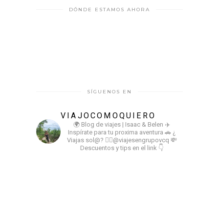
DÓNDE ESTAMOS AHORA
SÍGUENOS EN
VIAJOCOMOQUIERO
🌍 Blog de viajes | Isaac & Belen
✈️
Inspírate para tu proxima aventura
🚗 ¿
Viajas sol@? 👉🏻@viajesengrupovcq
💸
Descuentos y tips en el link 👇