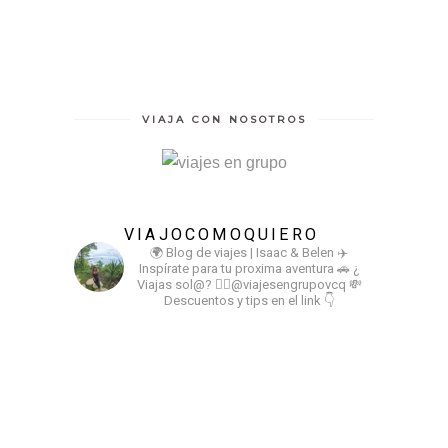
VIAJA CON NOSOTROS
VIAJOCOMOQUIERO
🌍 Blog de viajes | Isaac & Belen
✈️
Inspírate para tu proxima aventura
🚗 ¿
Viajas sol@? 👉🏻@viajesengrupovcq
💸
Descuentos y tips en el link 👇