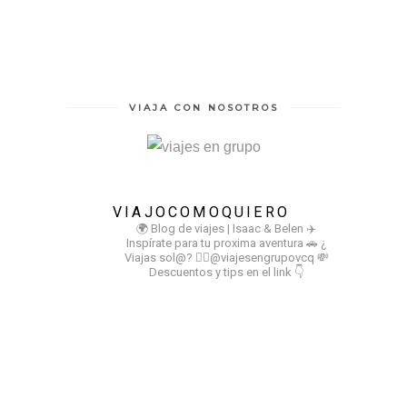
VIAJA CON NOSOTROS
VIAJOCOMOQUIERO
🌍 Blog de viajes | Isaac & Belen
✈️
Inspírate para tu proxima aventura
🚗 ¿
Viajas sol@? 👉🏻@viajesengrupovcq
💸
Descuentos y tips en el link 👇