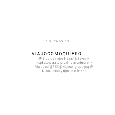
SÍGUENOS EN
VIAJOCOMOQUIERO
🌍 Blog de viajes | Isaac & Belen
✈️
Inspírate para tu proxima aventura
🚗 ¿
Viajas sol@? 👉🏻@viajesengrupovcq
💸
Descuentos y tips en el link 👇