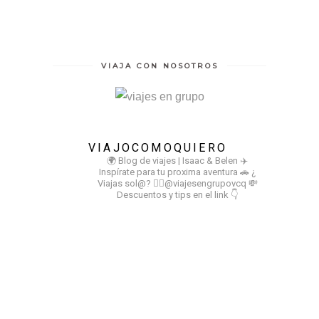
VIAJA CON NOSOTROS
VIAJOCOMOQUIERO
🌍 Blog de viajes | Isaac & Belen
✈️
Inspírate para tu proxima aventura
🚗 ¿
Viajas sol@? 👉🏻@viajesengrupovcq
💸
Descuentos y tips en el link 👇