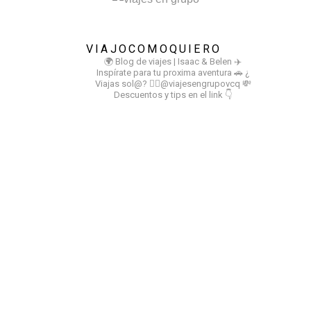
VIAJOCOMOQUIERO
🌍 Blog de viajes | Isaac & Belen
✈️
Inspírate para tu proxima aventura
🚗 ¿
Viajas sol@? 👉🏻@viajesengrupovcq
💸
Descuentos y tips en el link 👇