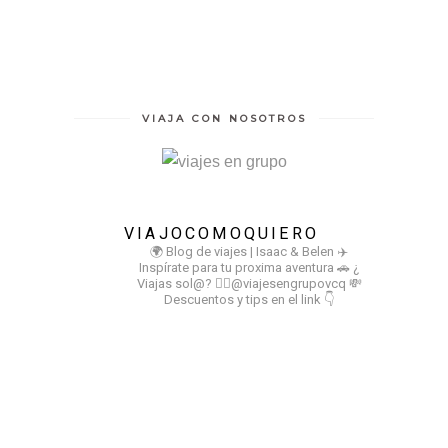
VIAJA CON NOSOTROS
VIAJOCOMOQUIERO
🌍 Blog de viajes | Isaac & Belen
✈️
Inspírate para tu proxima aventura
🚗 ¿
Viajas sol@? 👉🏻@viajesengrupovcq
💸
Descuentos y tips en el link 👇