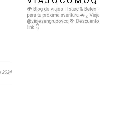
VIAJOCOMOQUIERO
🌍 Blog de viajes | Isaac & Belen
✈️ Inspírate
para tu proxima aventura
🚗 ¿ Viajas sol@? 👉🏻
@viajesengrupovcq
💸 Descuentos y tips en el
link 👇
o 2024