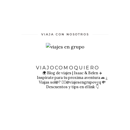
VIAJA CON NOSOTROS
VIAJOCOMOQUIERO
🌍 Blog de viajes | Isaac & Belen
✈️
Inspírate para tu proxima aventura
🚗 ¿
Viajas sol@? 👉🏻@viajesengrupovcq
💸
Descuentos y tips en el link 👇