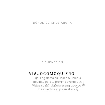
DÓNDE ESTAMOS AHORA
SÍGUENOS EN
VIAJOCOMOQUIERO
🌍 Blog de viajes | Isaac & Belen
✈️
Inspírate para tu proxima aventura
🚗 ¿
Viajas sol@? 👉🏻@viajesengrupovcq
💸
Descuentos y tips en el link 👇