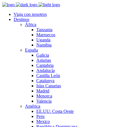
Viaja con nosotros
Destinos
África
Tanzania
Marruecos
Uganda
Namibia
España
Galicia
Asturias
Cantabria
Andalucía
Castilla León
Catalunya
Islas Canarias
Madrid
Menorca
Valencia
América
EE.UU: Costa Oeste
Peru
Mexico
República Dominicana