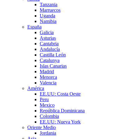
Tanzania
Marruecos
Uganda
Namibia
España
Galicia
Asturias
Cantabria
Andalucía
Castilla León
Catalunya
Islas Canarias
Madrid
Menorca
Valencia
América
EE.UU: Costa Oeste
Peru
Mexico
República Dominicana
Colombia
EE.UU: Nueva York
Oriente Medio
Jordania
Asia