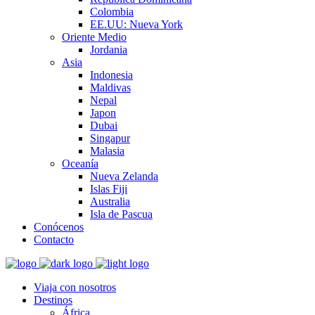
Colombia
EE.UU: Nueva York
Oriente Medio
Jordania
Asia
Indonesia
Maldivas
Nepal
Japon
Dubai
Singapur
Malasia
Oceanía
Nueva Zelanda
Islas Fiji
Australia
Isla de Pascua
Conócenos
Contacto
Viaja con nosotros
Destinos
África