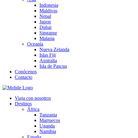
Indonesia
Maldivas
Nepal
Japon
Dubai
Singapur
Malasia
Oceanía
Nueva Zelanda
Islas Fiji
Australia
Isla de Pascua
Conócenos
Contacto
Viaja con nosotros
Destinos
África
Tanzania
Marruecos
Uganda
Namibia
España