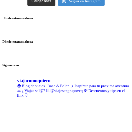
Cargar más
Seguir en Instagram
Dónde estamos ahora
Dónde estamos ahora
Síguenos en
viajocomoquiero
🌍 Blog de viajes | Isaac & Belen
✈️ Inspírate para tu proxima aventura
🚗 ¿ Viajas sol@? 👉🏻@viajesengrupovcq
💸 Descuentos y tips en el
link 👇