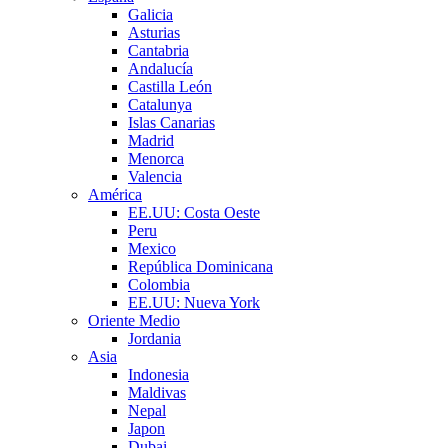
Galicia
Asturias
Cantabria
Andalucía
Castilla León
Catalunya
Islas Canarias
Madrid
Menorca
Valencia
América
EE.UU: Costa Oeste
Peru
Mexico
República Dominicana
Colombia
EE.UU: Nueva York
Oriente Medio
Jordania
Asia
Indonesia
Maldivas
Nepal
Japon
Dubai