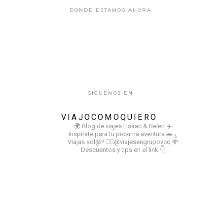
DÓNDE ESTAMOS AHORA
SÍGUENOS EN
VIAJOCOMOQUIERO
🌍 Blog de viajes | Isaac & Belen
✈️
Inspírate para tu proxima aventura
🚗 ¿
Viajas sol@? 👉🏻@viajesengrupovcq
💸
Descuentos y tips en el link 👇