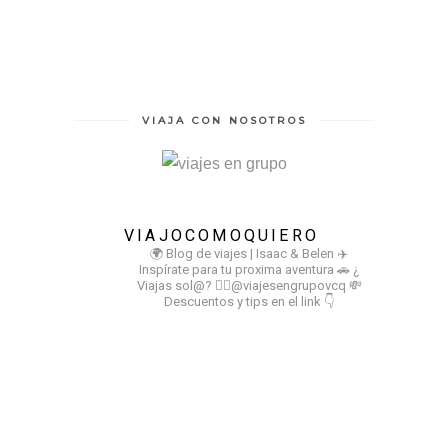
VIAJA CON NOSOTROS
VIAJOCOMOQUIERO
🌍 Blog de viajes | Isaac & Belen
✈️
Inspírate para tu proxima aventura
🚗 ¿
Viajas sol@? 👉🏻@viajesengrupovcq
💸
Descuentos y tips en el link 👇