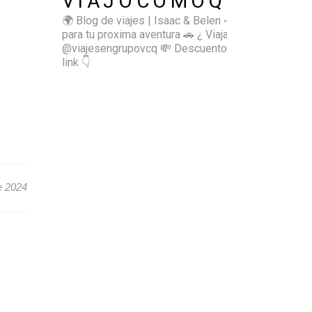
VIAJOCOMOQUIERO
🌍 Blog de viajes | Isaac & Belen
✈️ Inspírate
para tu proxima aventura
🚗 ¿ Viajas sol@? 👉🏻
@viajesengrupovcq
💸 Descuentos y tips en el
link 👇
e 2024