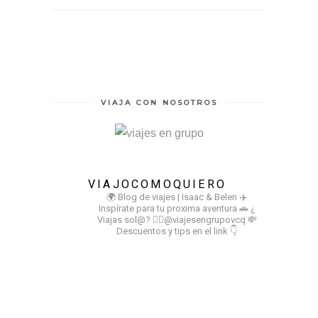
VIAJA CON NOSOTROS
VIAJOCOMOQUIERO
🌍 Blog de viajes | Isaac & Belen
✈️
Inspírate para tu proxima aventura
🚗 ¿
Viajas sol@? 👉🏻@viajesengrupovcq
💸
Descuentos y tips en el link 👇