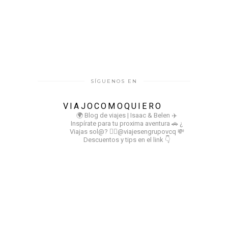
SÍGUENOS EN
VIAJOCOMOQUIERO
🌍 Blog de viajes | Isaac & Belen
✈️
Inspírate para tu proxima aventura
🚗 ¿
Viajas sol@? 👉🏻@viajesengrupovcq
💸
Descuentos y tips en el link 👇