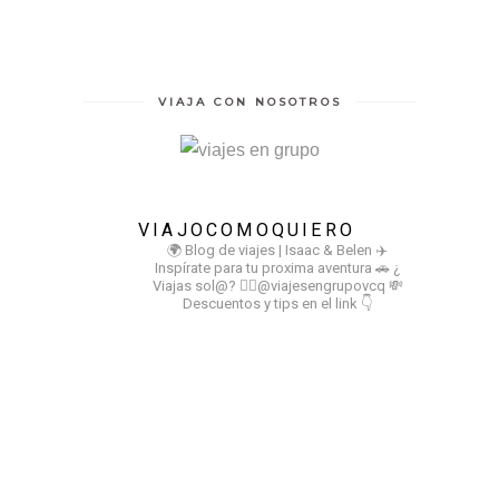
VIAJA CON NOSOTROS
VIAJOCOMOQUIERO
🌍 Blog de viajes | Isaac & Belen
✈️
Inspírate para tu proxima aventura
🚗 ¿
Viajas sol@? 👉🏻@viajesengrupovcq
💸
Descuentos y tips en el link 👇