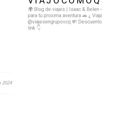
VIAJOCOMOQUIERO
🌍 Blog de viajes | Isaac & Belen
✈️ Inspírate
para tu proxima aventura
🚗 ¿ Viajas sol@? 👉🏻
@viajesengrupovcq
💸 Descuentos y tips en el
link 👇
o 2024