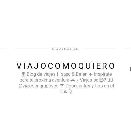
SÍGUENOS EN
VIAJOCOMOQUIERO
🌍 Blog de viajes | Isaac & Belen
✈️ Inspírate
para tu proxima aventura
🚗 ¿ Viajas sol@? 👉🏻
@viajesengrupovcq
💸 Descuentos y tips en el
link 👇