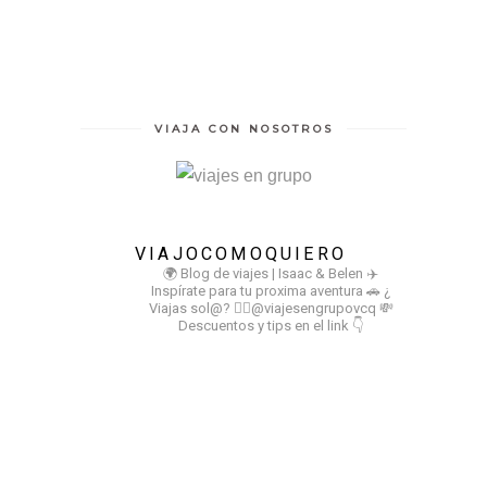
VIAJA CON NOSOTROS
VIAJOCOMOQUIERO
🌍 Blog de viajes | Isaac & Belen
✈️
Inspírate para tu proxima aventura
🚗 ¿
Viajas sol@? 👉🏻@viajesengrupovcq
💸
Descuentos y tips en el link 👇