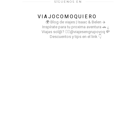
SÍGUENOS EN
VIAJOCOMOQUIERO
🌍 Blog de viajes | Isaac & Belen
✈️
Inspírate para tu proxima aventura
🚗 ¿
Viajas sol@? 👉🏻@viajesengrupovcq
💸
Descuentos y tips en el link 👇