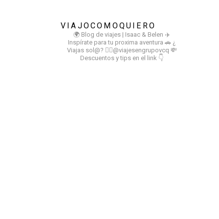
VIAJOCOMOQUIERO
🌍 Blog de viajes | Isaac & Belen
✈️
Inspírate para tu proxima aventura
🚗 ¿
Viajas sol@? 👉🏻@viajesengrupovcq
💸
Descuentos y tips en el link 👇