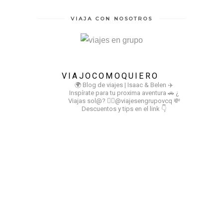
VIAJA CON NOSOTROS
VIAJOCOMOQUIERO
🌍 Blog de viajes | Isaac & Belen
✈️
Inspírate para tu proxima aventura
🚗 ¿
Viajas sol@? 👉🏻@viajesengrupovcq
💸
Descuentos y tips en el link 👇