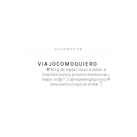
SÍGUENOS EN
VIAJOCOMOQUIERO
🌍 Blog de viajes | Isaac & Belen
✈️
Inspírate para tu proxima aventura
🚗 ¿
Viajas sol@? 👉🏻@viajesengrupovcq
💸
Descuentos y tips en el link 👇