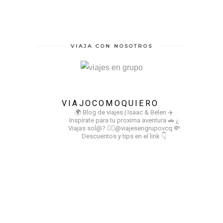
VIAJA CON NOSOTROS
VIAJOCOMOQUIERO
🌍 Blog de viajes | Isaac & Belen
✈️
Inspírate para tu proxima aventura
🚗 ¿
Viajas sol@? 👉🏻@viajesengrupovcq
💸
Descuentos y tips en el link 👇