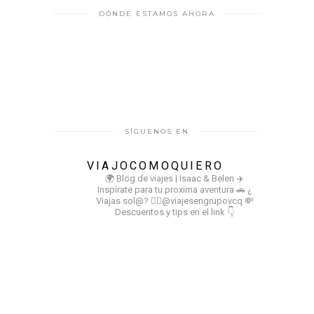
DÓNDE ESTAMOS AHORA
SÍGUENOS EN
VIAJOCOMOQUIERO
🌍 Blog de viajes | Isaac & Belen
✈️
Inspírate para tu proxima aventura
🚗 ¿
Viajas sol@? 👉🏻@viajesengrupovcq
💸
Descuentos y tips en el link 👇