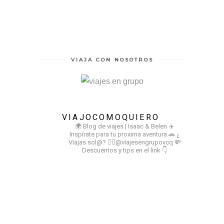
VIAJA CON NOSOTROS
VIAJOCOMOQUIERO
🌍 Blog de viajes | Isaac & Belen
✈️
Inspírate para tu proxima aventura
🚗 ¿
Viajas sol@? 👉🏻@viajesengrupovcq
💸
Descuentos y tips en el link 👇